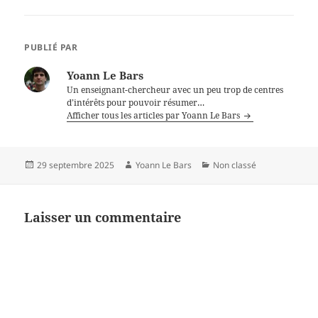
chaîne Twitch de la
Sorcenouille lors de la
Revue de presse des chapoule
s du 9 juin 2025. L’émission
PUBLIÉ PAR
Affaires d’état, secrets éclatés
revient sur l’audition de
Yoann Le Bars
monsieur Popotamou dans le
Un enseignant-chercheur avec un peu trop de centres
cadre de l’affaire Bétharram.
d’intérêts pour pouvoir résumer…
Les équipes de…
Afficher tous les articles par Yoann Le Bars
Publié
Auteur
Catégories
29 septembre 2025
Yoann Le Bars
Non classé
le
Laisser un commentaire