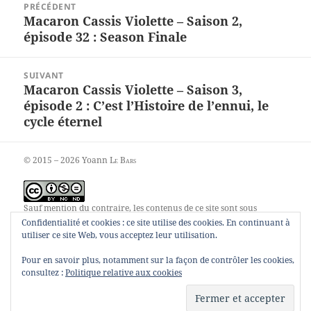
PRÉCÉDENT
de
Macaron Cassis Violette – Saison 2,
Article
l’article
épisode 32 : Season Finale
précédent :
SUIVANT
Macaron Cassis Violette – Saison 3,
Article
épisode 2 : C’est l’Histoire de l’ennui, le
suivant :
cycle éternel
© 2015 – 2026 Yoann
Le Bars
Sauf mention du contraire, les contenus de ce site sont sous
contrat
Creative Commons Attribution – Pas d’utilisation
Confidentialité et cookies : ce site utilise des cookies. En continuant à
commerciale – Pas de modification 4.0 internationale
.
utiliser ce site Web, vous acceptez leur utilisation.
Pour en savoir plus, notamment sur la façon de contrôler les cookies,
consultez :
Politique relative aux cookies
00055248
Fièrement propulsé par WordPress