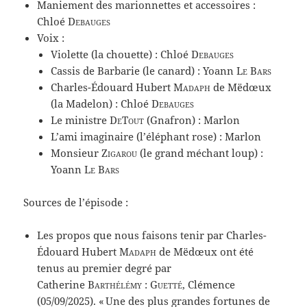
Maniement des marionnettes et accessoires :
Chloé
Debauges
Voix :
Violette (la chouette) : Chloé
Debauges
Cassis de Barbarie (le canard) : Yoann
Le Bars
Charles-Édouard Hubert
Madaph
de Mëdœux
(la Madelon) : Chloé
Debauges
Le ministre
DeTout
(Gnafron) : Marlon
L’ami imaginaire (l’éléphant rose) : Marlon
Monsieur
Zigarou
(le grand méchant loup) :
Yoann
Le Bars
Sources de l’épisode :
Les propos que nous faisons tenir par Charles-
Édouard Hubert
Madaph
de Mëdœux ont été
tenus au premier degré par
Catherine
Barthélémy
:
Guetté
, Clémence
(05/09/2025). « Une des plus grandes fortunes de