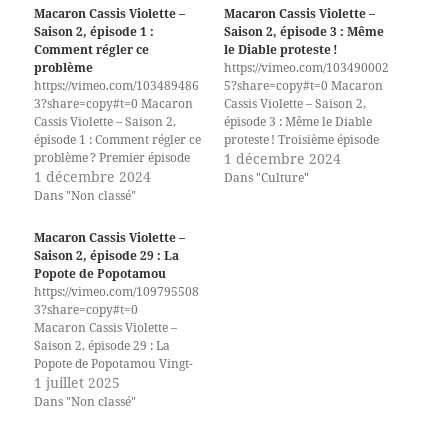
Macaron Cassis Violette –
Macaron Cassis Violette –
Saison 2, épisode 1 :
Saison 2, épisode 3 : Même
Comment régler ce
le Diable proteste !
problème
https://vimeo.com/103490002
https://vimeo.com/103489486
5?share=copy#t=0 Macaron
3?share=copy#t=0 Macaron
Cassis Violette – Saison 2,
Cassis Violette – Saison 2,
épisode 3 : Même le Diable
épisode 1 : Comment régler ce
proteste ! Troisième épisode
problème ? Premier épisode
de la saison 2 de
1 décembre 2024
de la saison 2 de Macaron
1 décembre 2024
Macarons Cassis Violette,
Dans "Culture"
Cassis Violette, diffusé
diffusé initialement sur la
Dans "Non classé"
initialement sur la chaîne
chaîne Twitch de la
Twitch Sorcenouille lors de
Sorcenouille lors de la
Macaron Cassis Violette –
la
Revue de presse des chapoule
Saison 2, épisode 29 : La
Revue de presse des chapoule
s du 11 novembre 2024.
Popote de Popotamou
s du 28 octobre 2024. Plus de
Tandis que le gouvernement
https://vimeo.com/109795508
3 000 postes vacants dans
est inquiet des agissements
3?share=copy#t=0
l'Éducation nationale,
des gauchistes, Baphomet, en
Macaron Cassis Violette –
comment vont faire les
tant que…
Saison 2, épisode 29 : La
ministres De Tout et…
Popote de Popotamou Vingt-
neuvième épisode de la
1 juillet 2025
saison 2 de
Dans "Non classé"
Macaron Cassis Violette,
diffusé initialement sur la