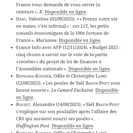
France vous demande de vous serrer la
ceinture »,
X
.
Disponible en ligne
.
Daru
, Valentine (05/09/2025). « « Prenez votre vie
en mains, c’est infernal » : sur LCI, les petits
conseils économiques de la 190e fortune de
France »,
Marianne
.
Disponible en ligne
.
France Info avec AFP (12/11/2024). « Budget 2025 :
cinq choses à savoir sur le vote de la partie
« recettes » du projet de loi de finances à
l’Assemblée nationale ».
Disponible en ligne
.
Benyahia-Kouider
, Odile et Christophe
Labbé
(12/08/2025). « Les poules de Yaël
Braun-Pivet
sous
bonne escorte »,
Le Canard Enchainé
.
Disponible
en ligne
.
Boudet
, Alexandre (14/08/2025). « Yaël
Braun-Pivet
s’explique sur son poulailler après l’affaire des
CRS qui auraient nourri ses poules »,
Huffington Post
.
Disponible en ligne
.
Benyahia-Kouider
, Odile et Christophe
Labbé