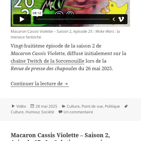
Macaron Cassis Violette – Saison 2, épisode 25 :
Woke Wars
: la
menace fantoche
Vingt-huitième épisode de la saison 2 de
Macaron Cassis Violette
, diffusé initialement sur la
chaîne Twitch de la Sorcenouille
lors de la
Revue de presse des chapoules
du 26 mai 2025.
Macaron Cassis Violette – Saison 2
Continuer la lecture de
Format
Publié
Catégories
Mots-
Vidéo
28 mai 2025
Culture
,
Point de vue
,
Politique
le
sur Macaron Cassis Violette
clés
Culture
,
Humour
,
Société
Un commentaire
Macaron Cassis Violette – Saison 2,