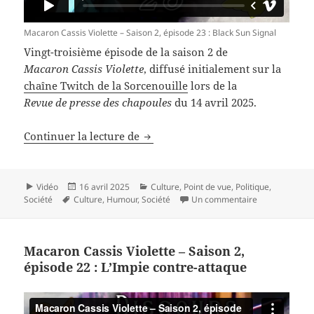
Macaron Cassis Violette – Saison 2, épisode 23 : Black Sun Signal
Vingt-troisième épisode de la saison 2 de
Macaron Cassis Violette
, diffusé initialement sur la
chaîne Twitch de la Sorcenouille
lors de la
Revue de presse des chapoules
du 14 avril 2025.
Macaron Cassis Violette – Saison 2
Continuer la lecture de
Format
Publié
Catégories
Vidéo
16 avril 2025
Culture
,
Point de vue
,
Politique
,
Mots-
le
sur Macaron Ca
Société
Culture
,
Humour
,
Société
Un commentaire
clés
Macaron Cassis Violette – Saison 2,
épisode 22 : L’Impie contre-attaque