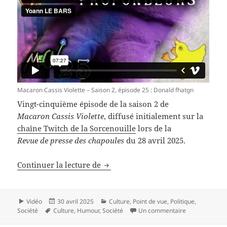
Macaron Cassis Violette – Saison 2, épisode 25 : Donald fhatgn
Vingt-cinquième épisode de la saison 2 de
Macaron Cassis Violette
, diffusé initialement sur la
chaîne Twitch de la Sorcenouille
lors de la
Revue de presse des chapoules
du 28 avril 2025.
Macaron Cassis Violette – Saison 2
Continuer la lecture de
Format
Publié
Catégories
Vidéo
30 avril 2025
Culture
,
Point de vue
,
Politique
,
Mots-
le
sur Macaron Ca
Société
Culture
,
Humour
,
Société
Un commentaire
clés