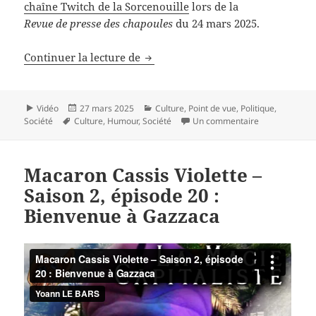
chaîne Twitch de la Sorcenouille
lors de la
Revue de presse des chapoules
du 24 mars 2025.
Macaron Cassis Violette – Saison 
Continuer la lecture de
Format
Publié
Catégories
Vidéo
27 mars 2025
Culture
,
Point de vue
,
Politique
,
Mots-
le
sur Macaron Ca
Société
Culture
,
Humour
,
Société
Un commentaire
clés
Macaron Cassis Violette –
Saison 2, épisode 20 :
Bienvenue à Gazzaca