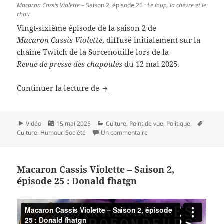
Macaron Cassis Violette
– Saison 2, épisode 26 :
Le loup, la chèvre et le
chou
Vingt-sixième épisode de la saison 2 de
Macaron Cassis Violette
, diffusé initialement sur la
chaîne Twitch de la Sorcenouille
lors de la
Revue de presse des chapoules
du 12 mai 2025.
Macaron Cassis Violette – Saison 2,
Continuer la lecture de
Format
Publié
Catégories
Mots-
Vidéo
15 mai 2025
Culture
,
Point de vue
,
Politique
le
sur Macaron Cassis Violette 
clés
Culture
,
Humour
,
Société
Un commentaire
Macaron Cassis Violette – Saison 2,
épisode 25 : Donald fhatgn