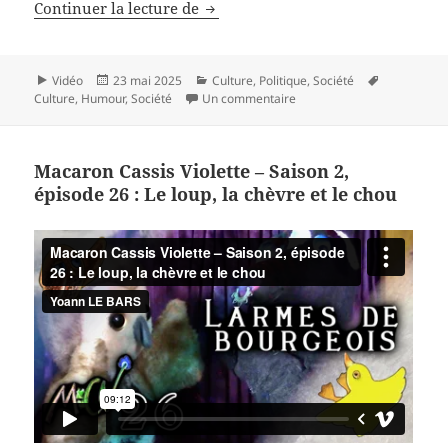
Macaron Cassis Violette – Saison 2,
Continuer la lecture de
Format
Publié
Catégories
Mots-
Vidéo
23 mai 2025
Culture
,
Politique
,
Société
le
sur Macaron Cassis Violette 
clés
Culture
,
Humour
,
Société
Un commentaire
Macaron Cassis Violette – Saison 2,
épisode 26 : Le loup, la chèvre et le chou