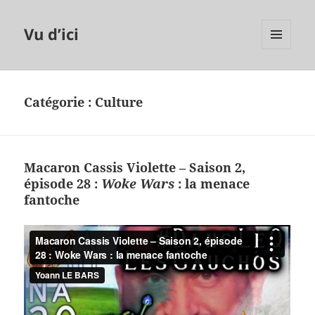
Vu d’ici
MENU
ET
WIDGETS
Catégorie :
Culture
Macaron Cassis Violette – Saison 2,
épisode 28 :
Woke Wars
: la menace
fantoche