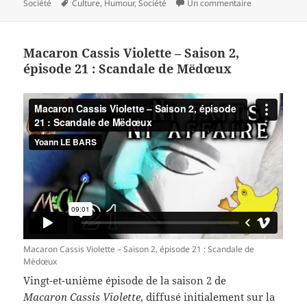
Mots-
le
sur Macaron Ca
Société
Culture
,
Humour
,
Société
Un commentaire
clés
Macaron Cassis Violette – Saison 2,
épisode 21 : Scandale de Mëdœux
Macaron Cassis Violette – Saison 2, épisode 21 : Scandale de
Mëdœux
Vingt-et-unième épisode de la saison 2 de
Macaron Cassis Violette
, diffusé initialement sur la