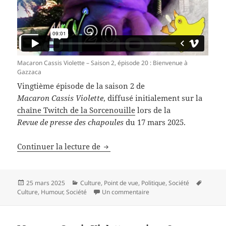
Macaron Cassis Violette – Saison 2, épisode 20 : Bienvenue à
Gazzaca
Vingtième épisode de la saison 2 de
Macaron Cassis Violette
, diffusé initialement sur la
chaîne Twitch de la Sorcenouille
lors de la
Revue de presse des chapoules
du 17 mars 2025.
Macaron Cassis Violette – Saison 2
Continuer la lecture de
Publié
Catégories
Mots-
25 mars 2025
Culture
,
Point de vue
,
Politique
,
Société
le
sur Macaron Cassis Violett
clés
Culture
,
Humour
,
Société
Un commentaire