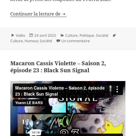
Macaron Cassis Violette – Saison 2,
Continuer la lecture de
Format
Publié
Catégories
Mots-
Vidéo
24 avril 2025
Culture
,
Politique
,
Société
le
sur Macaron Cassis Violette
clés
Culture
,
Humour
,
Société
Un commentaire
Macaron Cassis Violette – Saison 2,
épisode 23 : Black Sun Signal