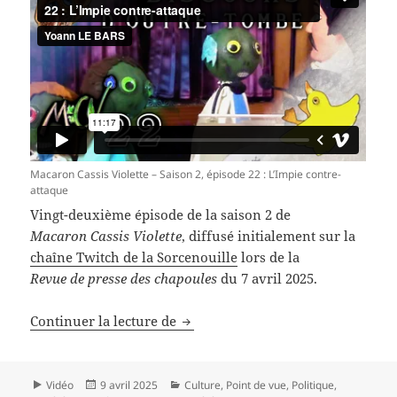
Macaron Cassis Violette – Saison 2, épisode 22 : L’Impie contre-
attaque
Vingt-deuxième épisode de la saison 2 de
Macaron Cassis Violette
, diffusé initialement sur la
chaîne Twitch de la Sorcenouille
lors de la
Revue de presse des chapoules
du 7 avril 2025.
Macaron Cassis Violette – Saison 2
Continuer la lecture de
Format
Publié
Catégories
Vidéo
9 avril 2025
Culture
,
Point de vue
,
Politique
,