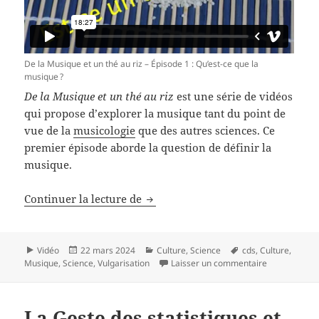
De la Musique et un thé au riz – Épisode 1 : Qu’est-ce que la
musique ?
De la Musique et un thé au riz
est une série de vidéos
qui propose d’explorer la musique tant du point de
vue de la
musicologie
que des autres sciences. Ce
premier épisode aborde la question de définir la
musique.
De la Musique et un thé au riz – É
Continuer la lecture de
Format
Publié
Catégories
Mots-
Vidéo
22 mars 2024
Culture
,
Science
cds
,
Culture
,
le
clés
sur De la Mus
Musique
,
Science
,
Vulgarisation
Laisser un commentaire
La Geste des statistiques et