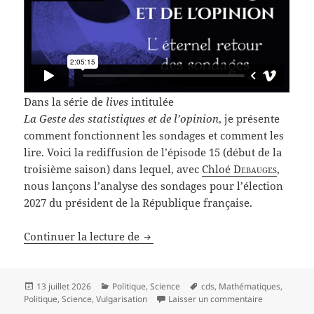
Dans la série de
lives
intitulée
La Geste des statistiques et de l’opinion
, je présente
comment fonctionnent les sondages et comment les
lire. Voici la rediffusion de l’épisode 15 (début de la
troisième saison) dans lequel, avec
Chloé
Debauges
,
nous lançons l’analyse des sondages pour l’élection
2027 du président de la République française.
La Geste des statistiques et de l’o
Continuer la lecture de
Publié
Catégories
Mots-
13 juillet 2026
Politique
,
Science
cds
,
Mathématiques
,
le
clés
sur La Geste 
Politique
,
Science
,
Vulgarisation
Laisser un commentaire