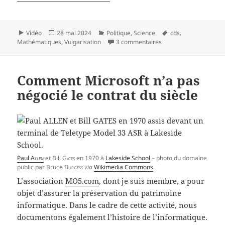
Format
Publié
Catégories
Mots-
Vidéo
28 mai 2024
Politique
,
Science
cds
,
le
sur La Geste des stati
clés
Mathématiques
,
Vulgarisation
3 commentaires
Comment Microsoft n’a pas
négocié le contrat du siècle
Paul
Allen
et Bill
Gates
en 1970 à
Lakeside School
– photo du domaine
public par Bruce
Burgess
via
Wikimedia Commons
.
L’association
MO5.com
, dont je suis membre, a pour
objet d’assurer la préservation du patrimoine
informatique. Dans le cadre de cette activité, nous
documentons également l’histoire de l’informatique.