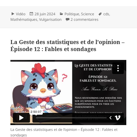
Format
Publié
Catégories
Mots-
Vidéo
28 juin 2024
Politique
,
Science
cds
,
le
sur La Geste des statis
clés
Mathématiques
,
Vulgarisation
2 commentaires
La Geste des statistiques et de l’opinion –
Épisode 12 : Fables et sondages
La Geste des statistiques et de l’opinion – Épisode 12 : Fables et
sondages