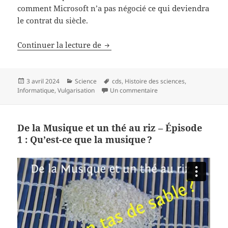
comment Microsoft n’a pas négocié ce qui deviendra
le contrat du siècle.
Comment Microsoft n’a pas négocié
Continuer la lecture de
Publié
Catégories
Mots-
3 avril 2024
Science
cds
,
Histoire des sciences
,
le
clés
sur Comment Microsoft n’
Informatique
,
Vulgarisation
Un commentaire
De la Musique et un thé au riz – Épisode
1 : Qu’est-ce que la musique ?