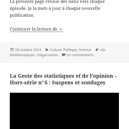
La présente page réunie des liens vers chaque
épisode. Je la mets à jour à chaque nouvelle
publication.
La Geste des statistiques et de l’o
Continuer la lecture de
Publié
Catégories
Mots-
28 octobre 2024
Culture
,
Politique
,
Science
cds
,
le
sur La Geste des statis
clés
Mathématiques
,
Vulgarisation
Un commentaire
La Geste des statistiques et de l’opinion –
Hors-série n° 6 : Suspens et sondages