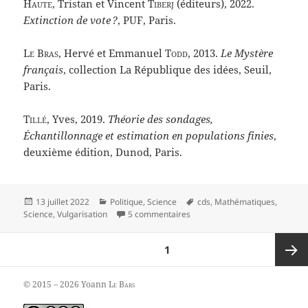
Haute
, Tristan et Vincent
Tiberj
(éditeurs), 2022.
Extinction de vote ?
, PUF, Paris.
Le Bras
, Hervé et Emmanuel
Todd
, 2013.
Le Mystère
français
, collection La République des idées, Seuil,
Paris.
Tillé
, Yves, 2019.
Théorie des sondages,
Échantillonnage et estimation en populations finies
,
deuxième édition, Dunod, Paris.
Publié
Catégories
Mots-
13 juillet 2022
Politique
,
Science
cds
,
Mathématiques
,
le
sur La Geste des statistiques e
clés
Science
,
Vulgarisation
5 commentaires
Pagination
PAGE
1
des
publications
Page
© 2015 – 2026 Yoann
Le Bars