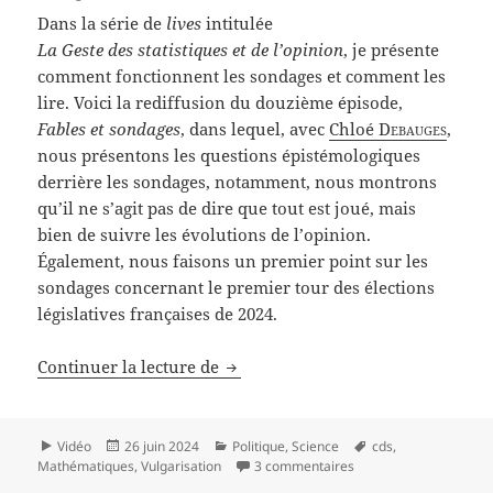
Dans la série de
lives
intitulée
La Geste des statistiques et de l’opinion
, je présente
comment fonctionnent les sondages et comment les
lire. Voici la rediffusion du douzième épisode,
Fables et sondages
, dans lequel, avec
Chloé
Debauges
,
nous présentons les questions épistémologiques
derrière les sondages, notamment, nous montrons
qu’il ne s’agit pas de dire que tout est joué, mais
bien de suivre les évolutions de l’opinion.
Également, nous faisons un premier point sur les
sondages concernant le premier tour des élections
législatives françaises de 2024.
La Geste des statistiques et de l’o
Continuer la lecture de
Format
Publié
Catégories
Mots-
Vidéo
26 juin 2024
Politique
,
Science
cds
,
le
sur La Geste des statis
clés
Mathématiques
,
Vulgarisation
3 commentaires