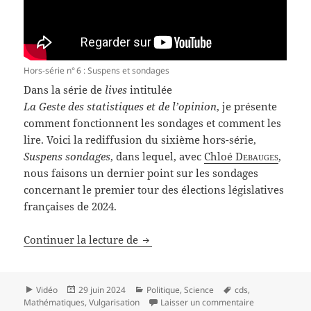
Hors-série n° 6 : Suspens et sondages
Dans la série de
lives
intitulée
La Geste des statistiques et de l’opinion
, je présente
comment fonctionnent les sondages et comment les
lire. Voici la rediffusion du sixième hors-série,
Suspens sondages
, dans lequel, avec
Chloé
Debauges
,
nous faisons un dernier point sur les sondages
concernant le premier tour des élections législatives
françaises de 2024.
La Geste des statistiques et de l’o
Continuer la lecture de
Format
Publié
Catégories
Mots-
Vidéo
29 juin 2024
Politique
,
Science
cds
,
le
clés
sur La Geste de
Mathématiques
,
Vulgarisation
Laisser un commentaire