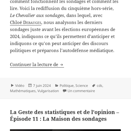
comment fonctionnent les sondages et comment les
lire. Voici la rediffusion du cinquième hors-série,
Le Chevalier aux sondages
, dans lequel, avec
Chloé
Debauges
, nous analysons les derniers
sondages juste avant les élections européennes de
2024, indiquons ce qu’ils permettent d’anticiper et
indiquons ce qu’on peut anticiper des discours
politiques et préparons l’autodéfense médiatique.
La Geste des statistiques et de l’
Continuer la lecture de
Format
Publié
Catégories
Mots-
Vidéo
7 juin 2024
Politique
,
Science
cds
,
le
sur La Geste des stati
clés
Mathématiques
,
Vulgarisation
Un commentaire
La Geste des statistiques et de l’opinion –
Épisode 11 : La Maison des sondages