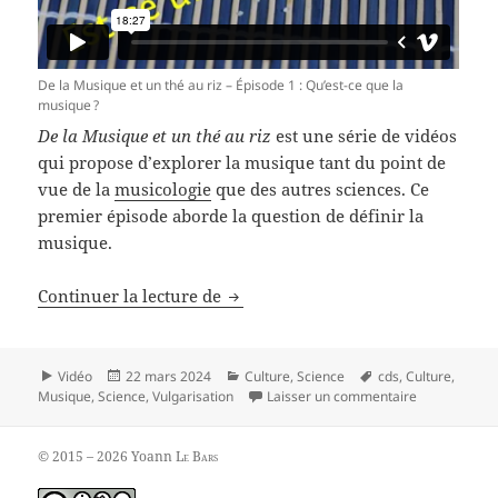
De la Musique et un thé au riz – Épisode 1 : Qu’est-ce que la
musique ?
De la Musique et un thé au riz
est une série de vidéos
qui propose d’explorer la musique tant du point de
vue de la
musicologie
que des autres sciences. Ce
premier épisode aborde la question de définir la
musique.
De la Musique et un thé au riz – É
Continuer la lecture de
Format
Publié
Catégories
Mots-
Vidéo
22 mars 2024
Culture
,
Science
cds
,
Culture
,
le
clés
sur De la Mus
Musique
,
Science
,
Vulgarisation
Laisser un commentaire
© 2015 – 2026 Yoann
Le Bars