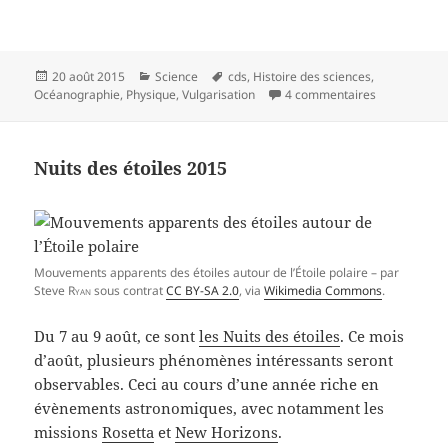
Publié
Catégories
Mots-
20 août 2015
Science
cds
,
Histoire des sciences
,
le
clés
sur Comment j
Océanographie
,
Physique
,
Vulgarisation
4 commentaires
Nuits des étoiles 2015
Mouvements apparents des étoiles autour de l’Étoile polaire – par
Steve
Ryan
sous contrat
CC BY-SA 2.0
, via
Wikimedia Commons
.
Du 7 au 9 août, ce sont
les Nuits des étoiles
. Ce mois
d’août, plusieurs phénomènes intéressants seront
observables. Ceci au cours d’une année riche en
évènements astronomiques, avec notamment les
missions
Rosetta
et
New Horizons
.