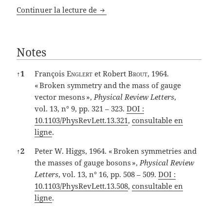
Un éloge du temps long
Continuer la lecture de
Notes
Notes
↑
1
François
Englert
et Robert
Brout
, 1964.
« Broken symmetry and the mass of gauge
vector mesons »,
Physical Review Letters
,
vol. 13, n° 9,‎ pp. 321 – 323.
DOI :
10.1103/PhysRevLett.13.321
,
consultable en
ligne
.
↑
2
Peter W. Higgs, 1964. « Broken symmetries and
the masses of gauge bosons »,
Physical Review
Letters
, vol. 13, n° 16,‎ pp. 508 – 509.
DOI :
10.1103/PhysRevLett.13.508
,
consultable en
ligne
.