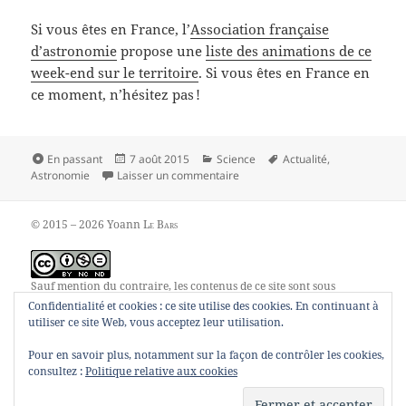
Si vous êtes en France, l’
Association française
d’astronomie
propose une
liste des animations de ce
week-end sur le territoire
. Si vous êtes en France en
ce moment, n’hésitez pas !
Format
Publié
Catégories
Mots-
En passant
7 août 2015
Science
Actualité
,
le
sur Nuits des étoiles 2015
clés
Astronomie
Laisser un commentaire
© 2015 – 2026 Yoann
Le Bars
Sauf mention du contraire, les contenus de ce site sont sous
contrat
Creative Commons Attribution – Pas d’utilisation
Confidentialité et cookies : ce site utilise des cookies. En continuant à
commerciale – Pas de modification 4.0 internationale
.
utiliser ce site Web, vous acceptez leur utilisation.
Pour en savoir plus, notamment sur la façon de contrôler les cookies,
consultez :
Politique relative aux cookies
00055248