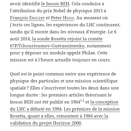
avoir identifié
le boson BEH
. Cela conduira à
l’attribution du prix Nobel de physique 2013 à
François
Englert
et
Peter
Higgs
. Au moment où
j’écris ces lignes, les expériences du LHC continuent,
tandis qu’il monte dans les niveaux d’énergie. Le 6
août 2014,
la sonde Rosetta rejoint la comète
67P/Tchourioumov-Guérassimenko
, notamment
pour y déposer un module appelé Philae. Cette
mission est à l’heure actuelle toujours en cours.
Quel est le point commun entre une expérience de
physique des particules et une mission scientifique
spatiale ? Elles s’inscrivent toutes les deux dans une
longue durée : les premiers articles théorisant le
1
2
boson BEH ont été publié en 1964
et
la conception
du LHC a débuté en 1994
.
Les prémices de la mission
Rosetta, quant à elles, remontent à 1984 avec la
validation du projet Horizon 2000
.