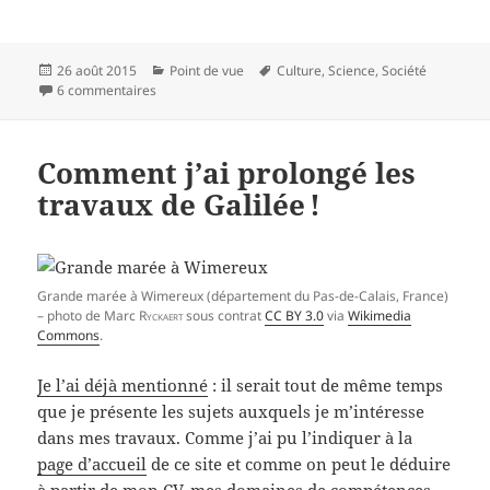
Publié
Catégories
Mots-
26 août 2015
Point de vue
Culture
,
Science
,
Société
le
sur Un éloge du temps long
clés
6 commentaires
Comment j’ai prolongé les
travaux de Galilée !
Grande marée à Wimereux (département du Pas-de-Calais, France)
– photo de Marc
Ryckaert
sous contrat
CC BY 3.0
via
Wikimedia
Commons
.
Je l’ai déjà mentionné
: il serait tout de même temps
que je présente les sujets auxquels je m’intéresse
dans mes travaux. Comme j’ai pu l’indiquer à la
page d’accueil
de ce site et comme on peut le déduire