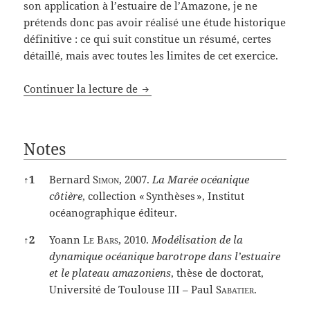
son application à l’estuaire de l’Amazone, je ne
prétends donc pas avoir réalisé une étude historique
définitive : ce qui suit constitue un résumé, certes
détaillé, mais avec toutes les limites de cet exercice.
Comment j’ai prolongé les travaux 
Continuer la lecture de
Notes
Notes
↑
1
Bernard
Simon
, 2007.
La Marée océanique
côtière
, collection « Synthèses », Institut
océanographique éditeur.
↑
2
Yoann
Le Bars
, 2010.
Modélisation de la
dynamique océanique barotrope dans l’estuaire
et le plateau amazoniens
, thèse de doctorat,
Université de Toulouse III – Paul
Sabatier
.