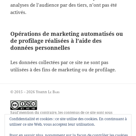
analyses de l’audience par des tiers, n’ont pas été
activés.
Opérations de marketing automatisés ou
de profilage réalisées à l’aide des
données personnelles
Les données collectées par ce site ne sont pas
utilisées à des fins de marketing ou de profilage.
© 2015 – 2026 Yoann
Le Bars
Sauf mention du contraire, les contenus de ce site sont sous
contrat
Creative Commons Attribution – Pas d’utilisation
Confidentialité et cookies : ce site utilise des cookies. En continuant à
commerciale – Pas de modification 4.0 internationale
.
utiliser ce site Web, vous acceptez leur utilisation.
Pour en savoir plus, notamment sur la façon de contrôler les cookies,