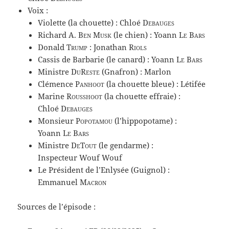
Voix :
Violette (la chouette) : Chloé
Debauges
Richard A.
Ben Musk
(le chien) : Yoann
Le Bars
Donald
Trump
: Jonathan
Riols
Cassis de Barbarie (le canard) : Yoann
Le Bars
Ministre
DuReste
(Gnafron) : Marlon
Clémence
Panhoot
(la chouette bleue) : Létifée
Marine
Rousshoot
(la chouette effraie) :
Chloé
Debauges
Monsieur
Popotamou
(l’hippopotame) :
Yoann
Le Bars
Ministre
DeTout
(le gendarme) :
Inspecteur Wouf Wouf
Le Président de l’Enlysée (Guignol) :
Emmanuel
Macron
Sources de l’épisode :