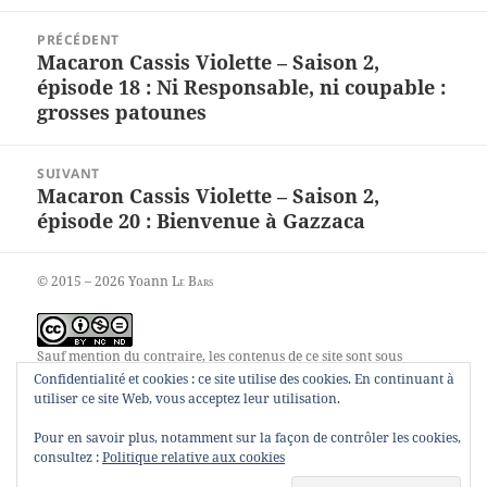
Navigation
PRÉCÉDENT
de
Macaron Cassis Violette – Saison 2,
Article
l’article
épisode 18 : Ni Responsable, ni coupable :
précédent :
grosses patounes
SUIVANT
Macaron Cassis Violette – Saison 2,
Article
épisode 20 : Bienvenue à Gazzaca
suivant :
© 2015 – 2026 Yoann
Le Bars
Sauf mention du contraire, les contenus de ce site sont sous
contrat
Creative Commons Attribution – Pas d’utilisation
Confidentialité et cookies : ce site utilise des cookies. En continuant à
commerciale – Pas de modification 4.0 internationale
.
utiliser ce site Web, vous acceptez leur utilisation.
Pour en savoir plus, notamment sur la façon de contrôler les cookies,
consultez :
Politique relative aux cookies
00055248