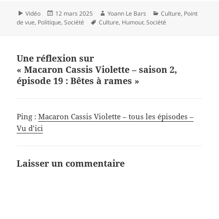
Format
Publié
Auteur
Catégories
Vidéo
12 mars 2025
Yoann Le Bars
Culture
,
Point
le
Mots-
de vue
,
Politique
,
Société
Culture
,
Humour
,
Société
clés
Une réflexion sur
« Macaron Cassis Violette – saison 2,
épisode 19 : Bêtes à rames »
Ping :
Macaron Cassis Violette – tous les épisodes –
Vu d’ici
Laisser un commentaire