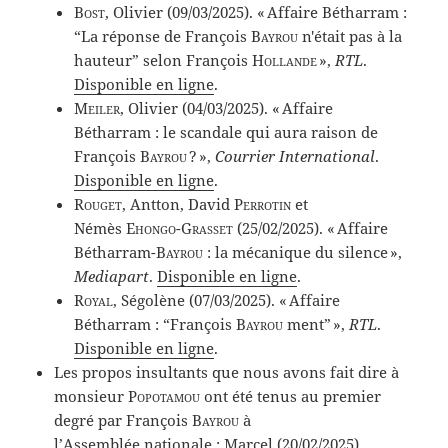
Bost
, Olivier (09/03/2025). « Affaire Bétharram :
“La réponse de François
Bayrou
n'était pas à la
hauteur” selon François
Hollande
»,
RTL
.
Disponible en ligne
.
Meiler
, Olivier (04/03/2025). « Affaire
Bétharram : le scandale qui aura raison de
François
Bayrou
? »,
Courrier International
.
Disponible en ligne
.
Rouget
, Antton, David
Perrotin
et
Némès
Ehongo-Grasset
(25/02/2025). « Affaire
Bétharram-
Bayrou
: la mécanique du silence »,
Mediapart
.
Disponible en ligne
.
Royal
, Ségolène (07/03/2025). « Affaire
Bétharram : “François
Bayrou
ment” »,
RTL
.
Disponible en ligne
.
Les propos insultants que nous avons fait dire à
monsieur
Popotamou
ont été tenus au premier
degré par François
Bayrou
à
l’Assemblée nationale : Marcel (20/02/2025).