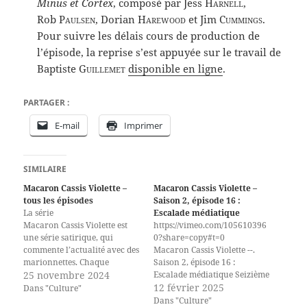
Minus et Cortex
, composé par Jess
Harnell
,
Rob
Paulsen
, Dorian
Harewood
et Jim
Cummings
.
Pour suivre les délais cours de production de
l’épisode, la reprise s’est appuyée sur le travail de
Baptiste
Guillemet
disponible en ligne
.
PARTAGER :
E-mail
Imprimer
SIMILAIRE
Macaron Cassis Violette –
Macaron Cassis Violette –
tous les épisodes
Saison 2, épisode 16 :
La série
Escalade médiatique
Macaron Cassis Violette est
https://vimeo.com/105610396
une série satirique, qui
0?share=copy#t=0
commente l’actualité avec des
Macaron Cassis Violette --.
marionnettes. Chaque
Saison 2, épisode 16 :
épisode est accompagné d’un
25 novembre 2024
Escalade médiatique Seizième
ensemble de sources
épisode de la saison 2 de
12 février 2025
Dans "Culture"
documentant les faits
Macaron Cassis Violette,
Dans "Culture"