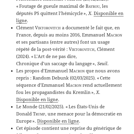
« Foutage de gueule maximal de
Bayrou
, les
députés PS quittent l’hémicycle »,
X
.
Disponible en
ligne
.
Clément
Viktorovitch
a documenté le fait que, en
France, depuis au moins 2016, Emmanuel
Macron
et ses partisans (entre autres) font un usage
répété de la post-vérité :
Viktorovitch
, Clément
(2024). « L’Art de ne pas dire,
Chronique d’un saccage du langage »,
Seuil
.
Les propos d’Emmanuel
Macron
que nous avons
repris : Random Debunk (02/03/2025). « Cette
séquence d’Emmanuel
Macron
rend actuellement
fou les propagandistes du Kremlin »,
X
.
Disponible en ligne
.
Le Monde (21/02/2025). « Les États-Unis de
Donald
Trump
, une menace pour la démocratie en
Europe ».
Disponible en ligne
.
Cet épisode contient une reprise du générique de