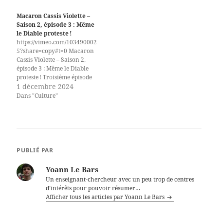
commentés. Parce que
diffusé initialement sur la
l’humour, c'est sérieux, il ne
chaîne Twitch de la
Macaron Cassis Violette –
faut pas le laisser à des
Sorcenouille lors de la
Saison 2, épisode 3 : Même
rigolos ! Un nouvel épisode
Revue de presse des chapoule
le Diable proteste !
est diffusé tous les lundis soir
s du 10 février 2024.
https://vimeo.com/103490002
sur la…
Cassis de Barbarie est en
5?share=copy#t=0 Macaron
concurrence avec les autres
Cassis Violette – Saison 2,
médias. Que faire lorsqu’un
épisode 3 : Même le Diable
concurrent lance des
proteste ! Troisième épisode
horreurs face à un ministre
de la saison 2 de
1 décembre 2024
de…
Macarons Cassis Violette,
Dans "Culture"
diffusé initialement sur la
chaîne Twitch de la
Sorcenouille lors de la
Revue de presse des chapoule
s du 11 novembre 2024.
Tandis que le gouvernement
PUBLIÉ PAR
est inquiet des agissements
des gauchistes, Baphomet, en
Yoann Le Bars
tant que…
Un enseignant-chercheur avec un peu trop de centres
d’intérêts pour pouvoir résumer…
Afficher tous les articles par Yoann Le Bars