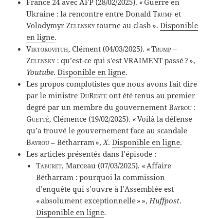
France 24 avec AFP (28/02/2025). « Guerre en
Ukraine : la rencontre entre Donald
Trump
et
Volodymyr
Zelensky
tourne au clash ».
Disponible
en ligne
.
Viktorovitch
, Clément (04/03/2025). «
Trump
–
Zelensky
: qu’est-ce qui s'est VRAIMENT passé ? »,
Youtube
.
Disponible en ligne
.
Les propos complotistes que nous avons fait dire
par le ministre
DuReste
ont été tenus au premier
degré par un membre du gouvernement
Bayrou
:
Guetté
, Clémence (19/02/2025). « Voilà la défense
qu’a trouvé le gouvernement face au scandale
Bayrou
– Bétharram »,
X
.
Disponible en ligne
.
Les articles présentés dans l’épisode :
Taburet
, Marceau (07/03/2025). « Affaire
Bétharram : pourquoi la commission
d’enquête qui s’ouvre à l’Assemblée est
« absolument exceptionnelle » »,
Huffpost
.
Disponible en ligne
.