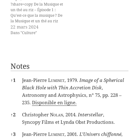
?share=copy De la Musique et
un thé au riz – Épisode 1 :
Qu’est-ce que la musique ? De
la Musique et un thé au riz
est une série de vidéos qui
22 mars 2024
propose d’explorer la
Dans "Culture"
musique tant du point de vue
de la musicologie que des
autres sciences. Ce premier
épisode aborde…
Notes
Notes
↑
1
Jean-Pierre
Luminet
, 1979.
Image of a Spherical
Black Hole with Thin Accretion Disk
,
Astronomy and Astrophysics, n° 75, pp. 228 –
235.
Disponible en ligne.
↑
2
Christopher
Nolan
, 2014.
Interstellar
,
Syncopy Films et Lynda Obst Productions.
↑
3
Jean-Pierre
Luminet
, 2001.
L’Univers chiffonné
,