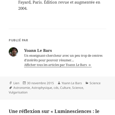
Fayard, Paris. Édition revue et augmentée en
2004.
PUBLIÉ PAR
Yoann Le Bars
Un enseignant-chercheur avec un peu trop de centres
d’intérêts pour pouvoir résumer…
Afficher tous les articles par Yoann Le Bars
Format
Publié
Auteur
Catégories
Lien
30 novembre 2015
Yoann Le Bars
Science
Mots-
le
Astronomie
,
Astrophysique
,
cds
,
Culture
,
Science
,
clés
Vulgarisation
Une réflexion sur « Luminesciences : le