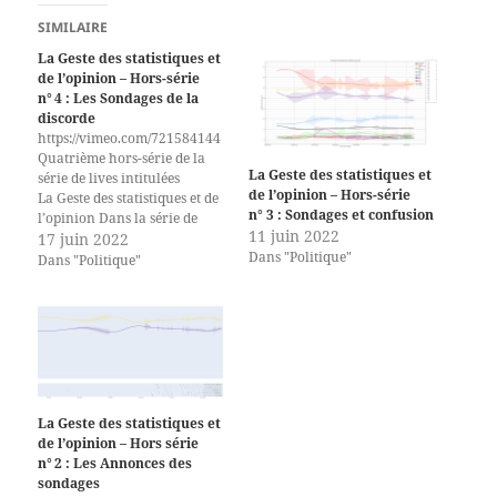
SIMILAIRE
La Geste des statistiques et
de l’opinion – Hors-série
n° 4 : Les Sondages de la
discorde
https://vimeo.com/721584144
Quatrième hors-série de la
La Geste des statistiques et
série de lives intitulées
de l’opinion – Hors-série
La Geste des statistiques et de
n° 3 : Sondages et confusion
l’opinion Dans la série de
11 juin 2022
lives intitulée
17 juin 2022
Dans "Politique"
La Geste des statistiques et de
Dans "Politique"
l’opinion, je présente
comment fonctionnent les
sondages et comment les lire.
Voici la rediffusion du
quatrième hors-série, Les
sondages de la discorde, dans
lequel je présente les
sondages à la veille du
La Geste des statistiques et
premier tour…
de l’opinion – Hors série
n° 2 : Les Annonces des
sondages