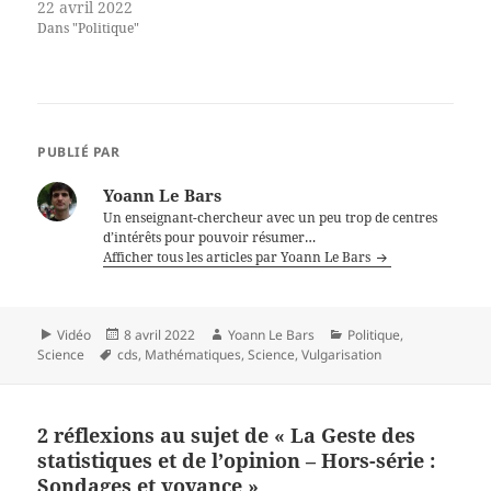
22 avril 2022
Dans "Politique"
PUBLIÉ PAR
Yoann Le Bars
Un enseignant-chercheur avec un peu trop de centres
d’intérêts pour pouvoir résumer…
Afficher tous les articles par Yoann Le Bars
Format
Publié
Auteur
Catégories
Vidéo
8 avril 2022
Yoann Le Bars
Politique
,
Mots-
le
Science
cds
,
Mathématiques
,
Science
,
Vulgarisation
clés
2 réflexions au sujet de « La Geste des
statistiques et de l’opinion – Hors-série :
Sondages et voyance »