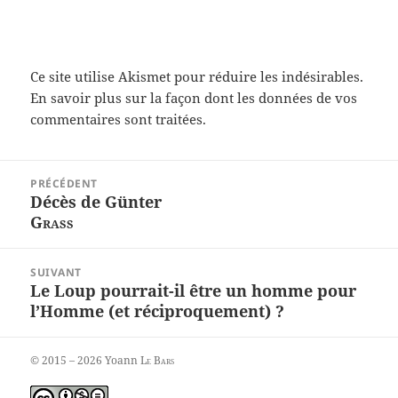
Ce site utilise Akismet pour réduire les indésirables.
En savoir plus sur la façon dont les données de vos
commentaires sont traitées
.
Navigation
PRÉCÉDENT
de
Décès de Günter
Article
l’article
Grass
précédent :
SUIVANT
Le Loup pourrait-il être un homme pour
Article
l’Homme (et réciproquement) ?
suivant :
© 2015 – 2026 Yoann
Le Bars