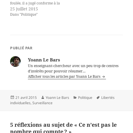
foulée, il a jugé conforme à la
protection de la vie privée le
25 juillet 2015
volet de la loi de
Dans "Politique"
programmation militaire
concernant la surveillance
sur Internet. Pourtant,
quelques heures auparavant,
le Comité…
PUBLIÉ PAR
Yoann Le Bars
Un enseignant-chercheur avec un peu trop de centres
d’intérêts pour pouvoir résumer…
Afficher tous les articles par Yoann Le Bars
Publié
Auteur
Catégories
Mots-
21 avril 2015
Yoann Le Bars
Politique
Libertés
le
clés
individuelles
,
Surveillance
5 réflexions au sujet de « Ce n’est pas le
nombre qui compte ? »