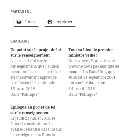
PARTAGER :
E-mail
Imprimer
SIMILAIRE
Un point sur le projet de loi
Tout va bien, le premier
sur le renseignement
ministre veille !
Le projet de loi sur le
Nous autres, Français, que
renseignement, que j’ai déjà
n’avons-nous pas manqué de
mentionné par ici et par là, a
moquer les États-Unis, qui,
été massivement approuvé
suite au 11 septembre 2001,
par l’Assemblée nationale
ont sombré dans une
ainsi que par le Sénat. Ceci en
18 juin 2015
politique de surveillance tous
14 avril 2015
dépit du fait que l’INRIA a
azimuts. Fort heureusement,
Dans "Politique"
Dans "Politique"
produit une note très critique
les Français, bien plus
à son égard, ajoutant à la
intelligents que les
Épilogue au projet de loi
longue liste des…
Américains, sont immunisés
sur le renseignement
à ce genre de travers. Les
Le jeudi 23 juillet 2015, le
réactions politiques aux
Conseil constitutionnel a
attaques terroristes du…
avalisé l’essentiel de la loi sur
le renseignement. Dans la