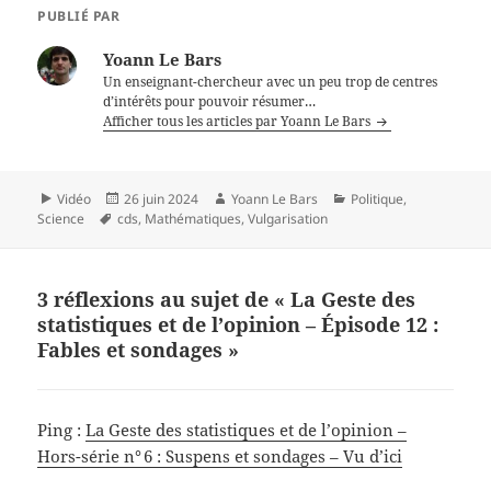
Le Vent des sondages, dans
PUBLIÉ PAR
lequel, avec Chloé Debauges,
nous analysons un peu la
Yoann Le Bars
sociologie du vote et la
Un enseignant-chercheur avec un peu trop de centres
consistance internes…
d’intérêts pour pouvoir résumer…
Afficher tous les articles par Yoann Le Bars
Format
Publié
Auteur
Catégories
Vidéo
26 juin 2024
Yoann Le Bars
Politique
,
Mots-
le
Science
cds
,
Mathématiques
,
Vulgarisation
clés
3 réflexions au sujet de « La Geste des
statistiques et de l’opinion – Épisode 12 :
Fables et sondages »
Ping :
La Geste des statistiques et de l’opinion –
Hors-série n° 6 : Suspens et sondages – Vu d’ici