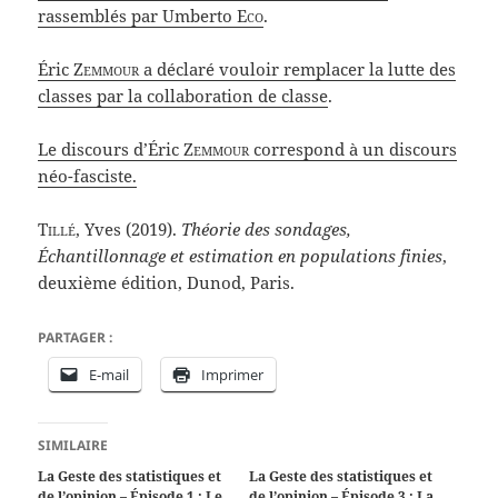
rassemblés par Umberto
Eco
.
Éric
Zemmour
a déclaré vouloir remplacer la lutte des
classes par la collaboration de classe
.
Le discours d’Éric
Zemmour
correspond à un discours
néo-fasciste.
Tillé
, Yves (2019).
Théorie des sondages,
Échantillonnage et estimation en populations finies
,
deuxième édition, Dunod, Paris.
PARTAGER :
E-mail
Imprimer
SIMILAIRE
La Geste des statistiques et
La Geste des statistiques et
de l’opinion – Épisode 1 : Le
de l’opinion – Épisode 3 : La