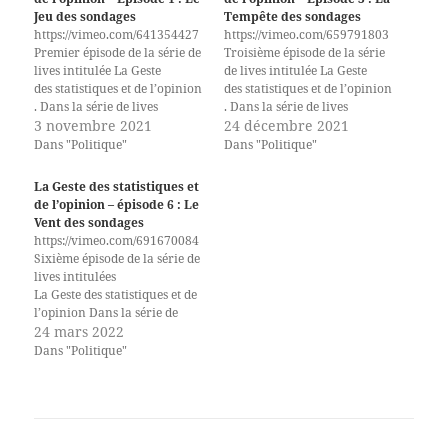
Jeu des sondages
Tempête des sondages
https://vimeo.com/641354427
https://vimeo.com/659791803
Premier épisode de la série de
Troisième épisode de la série
lives intitulée La Geste
de lives intitulée La Geste
des statistiques et de l’opinion
des statistiques et de l’opinion
. Dans la série de lives
. Dans la série de lives
intitulée
3 novembre 2021
intitulée
24 décembre 2021
La Geste des statistiques et de
La Geste des statistiques et de
Dans "Politique"
Dans "Politique"
l’opinion, je présente
l’opinion, je présente
comment fonctionnent les
comment fonctionnent les
La Geste des statistiques et
sondages et comment les lire.
sondages et comment les lire.
de l’opinion – épisode 6 : Le
Voici la rediffusion du
Voici la rediffusion du
Vent des sondages
premier épisode,
troisième épisode, La
https://vimeo.com/691670084
Le Jeu des sondages, dans
Tempête des sondages, dans
Sixième épisode de la série de
lequel je présente le
lequel je présente comment
lives intitulées
fonctionnement général des
poser de bonnes questions de
La Geste des statistiques et de
sondages. Le support de
sondage.…
l’opinion Dans la série de
présentation est disponible…
lives intitulée
24 mars 2022
La Geste des statistiques et de
Dans "Politique"
l’opinion, je présente
comment fonctionnent les
sondages et comment les lire.
Voici la rediffusion du
sixième épisode,