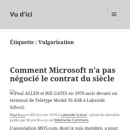
Vu d’ici
MENU
ET
WIDGETS
Étiquette :
Vulgarisation
Comment Microsoft n’a pas
négocié le contrat du siècle
Paul
Allen
et Bill
Gates
en 1970 à
Lakeside School
– photo du domaine
public par Bruce
Burgess
via
Wikimedia Commons
.
L’association
MO5.com
, dont je suis membre, a pour