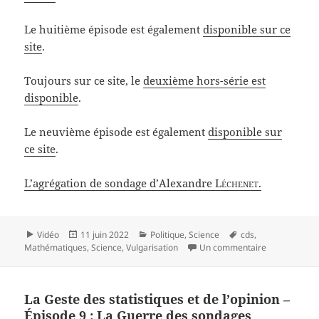
Le huitième épisode est également
disponible sur ce
site
.
Toujours sur ce site, le
deuxième hors-série est
disponible
.
Le neuvième épisode est également
disponible sur
ce site
.
L’agrégation de sondage d’Alexandre
Léchenet
.
Format
Publié
Catégories
Mots-
Vidéo
11 juin 2022
Politique
,
Science
cds
,
le
clés
sur La Geste 
Mathématiques
,
Science
,
Vulgarisation
Un commentaire
La Geste des statistiques et de l’opinion –
Épisode 9 : La Guerre des sondages