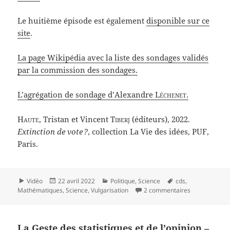
Le huitième épisode est également
disponible sur ce
site
.
La page Wikipédia avec la liste des sondages validés
par la commission des sondages.
L’agrégation de sondage d’Alexandre
Léchenet
.
Haute
, Tristan et Vincent
Tiberj
(éditeurs), 2022.
Extinction de vote ?
, collection La Vie des idées, PUF,
Paris.
Format
Publié
Catégories
Mots-
Vidéo
22 avril 2022
Politique
,
Science
cds
,
le
clés
sur La Geste d
Mathématiques
,
Science
,
Vulgarisation
2 commentaires
La Geste des statistiques et de l’opinion –