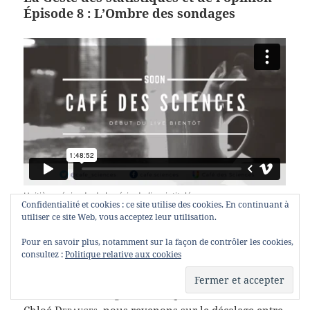
Épisode 8 : L’Ombre des sondages
Huitième épisode de la série de
lives
intitulées
Confidentialité et cookies : ce site utilise des cookies. En continuant à
La Geste des statistiques et de l’opinion
utiliser ce site Web, vous acceptez leur utilisation.
Dans la série de
lives
intitulée
Pour en savoir plus, notamment sur la façon de contrôler les cookies,
La Geste des statistiques et de l’opinion
, je présente
consultez :
Politique relative aux cookies
comment fonctionnent les sondages et comment les
lire. Voici la rediffusion du huitième épisode,
L’Ombre des sondages
, dans lequel, avec
Chloé
Debauges
, nous revenons sur le décalage entre