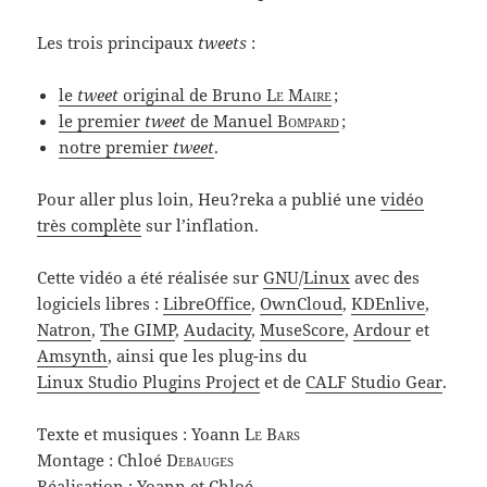
Les trois principaux
tweets
:
le
tweet
original de Bruno
Le Maire
;
le premier
tweet
de Manuel
Bompard
;
notre premier
tweet
.
Pour aller plus loin, Heu?reka a publié une
vidéo
très complète
sur l’inflation.
Cette vidéo a été réalisée sur
GNU
/
Linux
avec des
logiciels libres :
LibreOffice
,
OwnCloud
,
KDEnlive
,
Natron
,
The GIMP
,
Audacity
,
MuseScore
,
Ardour
et
Amsynth
, ainsi que les plug-ins du
Linux Studio Plugins Project
et de
CALF Studio Gear
.
Texte et musiques : Yoann
Le Bars
Montage : Chloé
Debauges
Réalisation : Yoann et Chloé