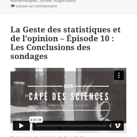
le
clés
Mathématiques
,
Société
,
Vulgarisation
sur Thé quand tique, épisode 1 – Inflation : le min
Laisser un commentaire
La Geste des statistiques et
de l’opinion – Épisode 10 :
Les Conclusions des
sondages