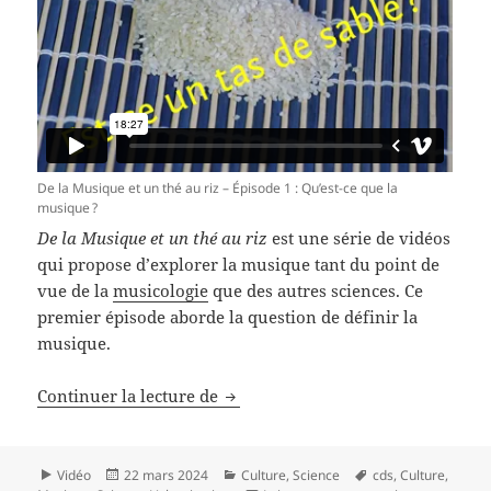
De la Musique et un thé au riz – Épisode 1 : Qu’est-ce que la
musique ?
De la Musique et un thé au riz
est une série de vidéos
qui propose d’explorer la musique tant du point de
vue de la
musicologie
que des autres sciences. Ce
premier épisode aborde la question de définir la
musique.
De la Musique et un thé au riz – É
Continuer la lecture de
Format
Publié
Catégories
Mots-
Vidéo
22 mars 2024
Culture
,
Science
cds
,
Culture
,