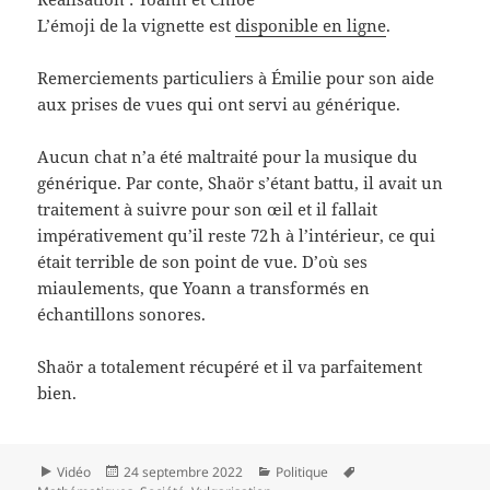
L’émoji de la vignette est
disponible en ligne
.
Remerciements particuliers à Émilie pour son aide
aux prises de vues qui ont servi au générique.
Aucun chat n’a été maltraité pour la musique du
générique. Par conte, Shaör s’étant battu, il avait un
traitement à suivre pour son œil et il fallait
impérativement qu’il reste 72 h à l’intérieur, ce qui
était terrible de son point de vue. D’où ses
miaulements, que Yoann a transformés en
échantillons sonores.
Shaör a totalement récupéré et il va parfaitement
bien.
Format
Publié
Catégories
Mots-
Vidéo
24 septembre 2022
Politique