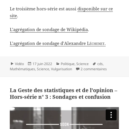
Le troisième hors-série est aussi
disponible sur ce
site
.
L’agrégation de sondage de Wikipédia
.
L’agrégation de sondage d’Alexandre
Léchenet
.
Format
Publié
Catégories
Mots-
Vidéo
17 juin 2022
Politique
,
Science
cds
,
le
clés
sur La Geste d
Mathématiques
,
Science
,
Vulgarisation
2 commentaires
La Geste des statistiques et de l’opinion –
Hors-série n° 3 : Sondages et confusion