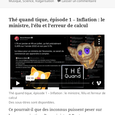
le
clés
sur De la Mus
Musique
,
Science
,
Vulgarisation
Laisser un commentaire
Thé quand tique, épisode 1 – Inflation : le
ministre, l’élu et l’erreur de calcul
Thé quand tique, épisode 1 – Inflation : le ministre, l’élu et l’erreur de
calcul
Des sous-titres sont disponibles.
Ce pourrait-il que des inconnus puissent peser sur