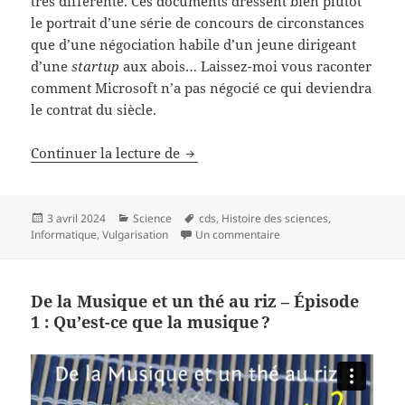
très différente. Ces documents dressent bien plutôt
le portrait d’une série de concours de circonstances
que d’une négociation habile d’un jeune dirigeant
d’une
startup
aux abois… Laissez-moi vous raconter
comment Microsoft n’a pas négocié ce qui deviendra
le contrat du siècle.
Comment Microsoft n’a pas négocié
Continuer la lecture de
Publié
Catégories
Mots-
3 avril 2024
Science
cds
,
Histoire des sciences
,
le
clés
sur Comment Microsoft n’
Informatique
,
Vulgarisation
Un commentaire
De la Musique et un thé au riz – Épisode
1 : Qu’est-ce que la musique ?