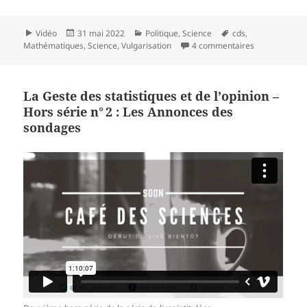
Format
Publié
Catégories
Mots-
Vidéo
31 mai 2022
Politique
,
Science
cds
,
le
clés
sur La Geste d
Mathématiques
,
Science
,
Vulgarisation
4 commentaires
La Geste des statistiques et de l’opinion –
Hors série n° 2 : Les Annonces des
sondages