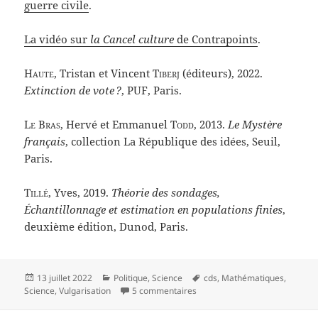
guerre civile
.
La vidéo sur
la Cancel culture
de Contrapoints
.
Haute
, Tristan et Vincent
Tiberj
(éditeurs), 2022.
Extinction de vote ?
, PUF, Paris.
Le Bras
, Hervé et Emmanuel
Todd
, 2013.
Le Mystère
français
, collection La République des idées, Seuil,
Paris.
Tillé
, Yves, 2019.
Théorie des sondages,
Échantillonnage et estimation en populations finies
,
deuxième édition, Dunod, Paris.
Publié
Catégories
Mots-
13 juillet 2022
Politique
,
Science
cds
,
Mathématiques
,
le
sur La Geste des statistiques e
clés
Science
,
Vulgarisation
5 commentaires