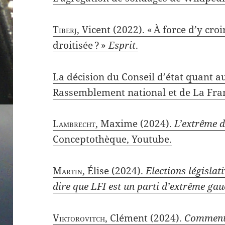
Tiberj
, Vicent (2022). « À force d’y croir
droitisée ? »
Esprit
.
La décision du Conseil d’état quant a
Rassemblement national et de La Fra
Lambrecht
, Maxime (2024).
L’extrême dr
Conceptothèque, Youtube.
Martin
, Élise (2024).
Elections législat
dire que LFI est un parti d’extrême gau
Viktorovitch
, Clément (2024).
Comment 