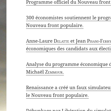
Programme officiel du Nouveau front
300 économistes soutiennent le pro
Nouveau front populaire.
Anne-Laure
Delatte
et Jean
Pisani-Ferr
économiques des candidats aux électio
Analyse du programme économique d
Michaël
Zemmour
.
Renaissance a créé un faux simulateur
le Nouveau front populaire.
Débunkage par Libération du simulat